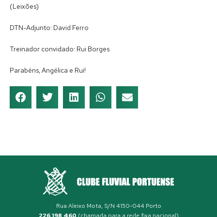
(Leixões)
DTN-Adjunto: David Ferro
Treinador convidado: Rui Borges
Parabéns, Angélica e Rui!
Rua Aleixo Mota, S/N 4150-044 Porto
226 198 460
(chamada para a rede fixa nacional)