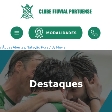
Skip
to
content
Menu
Menu
/
Águas Abertas
,
Natação Pura
/ By
Fluvial
Destaques