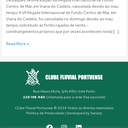
Destaques Sétima edição da Regata Internacional de Fundo
Centro de Mar, em Viana do Castelo, cancelada devido ao mau
tempo A VII Regata Internacional de Fundo Centro de Mar, em
Viana do Castelo, foi cancelada no domingo devido ao mau
tempo, sobretudo as fortes rajadas de vento –
constrangimentos próprios que por vezes acontecem nesta […]
Read More »
Rua Aleixo Mota, S/N 4150-044 Porto
226 198 460
(chamada para a rede fixa nacional)
Clube Fluvial Portuense © 2024 Todos os direitos reservados
Política de Privacidade
| Developed by
Sanzza