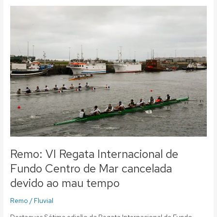
Remo:
VI
Regata
Internacional
de
Fundo
Centro
de
Mar
cancelada
devido
ao
mau
tempo
Remo: VI Regata Internacional de
Fundo Centro de Mar cancelada
devido ao mau tempo
Remo
/
Fluvial