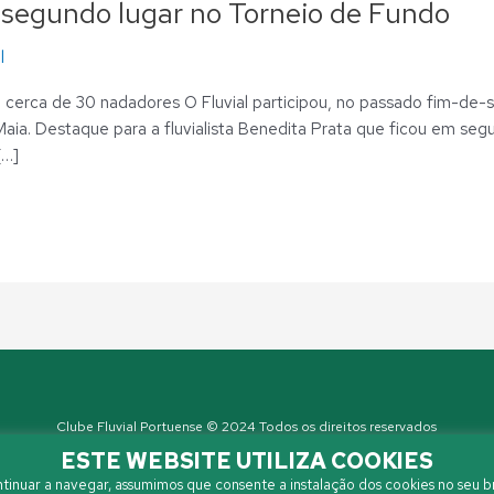
 segundo lugar no Torneio de Fundo
l
cerca de 30 nadadores O Fluvial participou, no passado fim-de-se
aia. Destaque para a fluvialista Benedita Prata que ficou em segu
[…]
Clube Fluvial Portuense © 2024 Todos os direitos reservados
Política de Privacidade
| Developed by
Sanzza
ESTE WEBSITE UTILIZA COOKIES
tinuar a navegar, assumimos que consente a instalação dos cookies no seu b