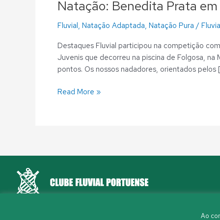
Natação: Benedita Prata em
Fluvial
,
Natação Adaptada
,
Natação Pura
/
Fluvia
Destaques Fluvial participou na competição com 
Juvenis que decorreu na piscina de Folgosa, na M
pontos. Os nossos nadadores, orientados pelos 
Read More »
Rua Aleixo Mota, S/N 4150-044 Porto
Ao con
226 198 460
(chamada para a rede fixa nacional)