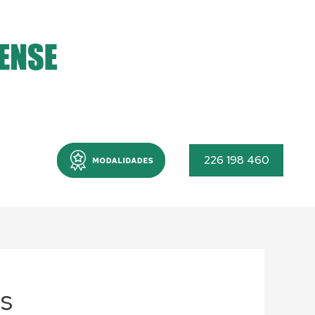
Menu
226 198 460
is