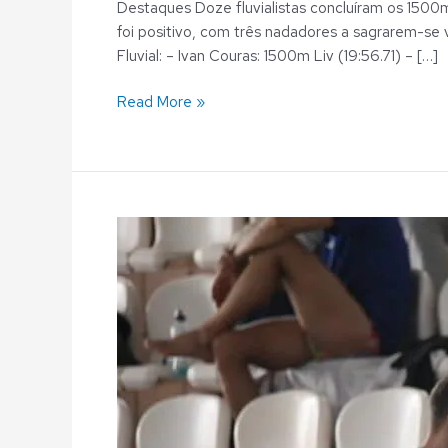
Destaques Doze fluvialistas concluíram os 1500
foi positivo, com três nadadores a sagrarem-se
Fluvial: – Ivan Couras: 1500m Liv (19:56.71) – […]
Read More »
Natação
Master:
Dezasseis
nadadores
competiram
no
Torneio
de
Fundo