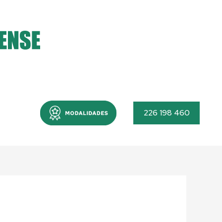
Menu
226 198 460