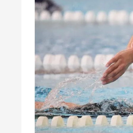
Couras
e
Carlos
Gonçalves
vencedores
no
Torneio
de
Fundo