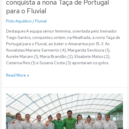
conquista a nona Taça de Portugal
para o Fluvial
Polo Aquático
/
Fluvial
Destaques A equipa sénior feminina, orientada pelo treinador
Tiago Santos, conquistou ontem, na Mealhada, a nona Taça de
Portugal para o Fluvial, ao bater o Amarantus por 15-3. As
fluvialistas Mariana Sarmento (4), Margarida Serdoura (1),
Aurelie Mariani (1), Maria Brandão (2), Elisabete Matos (2),
Catarina Reis (1) e Susana Costa (3) apontaram os golos.
Read More »
Polo
Aquático:
Fluvial
vence
uma
partida