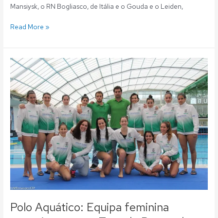
Mansiysk, o RN Bogliasco, de Itália e o Gouda e o Leiden,
Read More »
Polo
Aquático:
Equipa
feminina
conquista
a
nona
Taça
de
Portugal
para
o
Fluvial
Polo Aquático: Equipa feminina