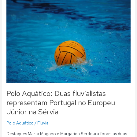
Polo
Aquático:
Duas
fluvialistas
representam
Portugal
no
Europeu
Júnior
na
Sérvia
Polo Aquático: Duas fluvialistas
representam Portugal no Europeu
Júnior na Sérvia
Polo Aquático
/
Fluvial
Destaques Marta Magano e Margarida Serdoura foram as duas