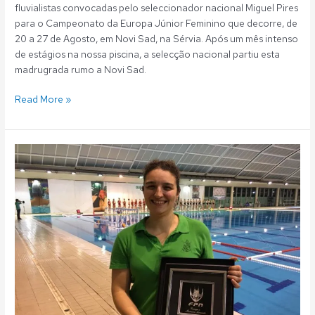
fluvialistas convocadas pelo seleccionador nacional Miguel Pires
para o Campeonato da Europa Júnior Feminino que decorre, de
20 a 27 de Agosto, em Novi Sad, na Sérvia. Após um mês intenso
de estágios na nossa piscina, a selecção nacional partiu esta
madrugrada rumo a Novi Sad.
Read More »
Polo
Aquático:
Novos
treinadores
nas
equipas
principais
na
próxima
época