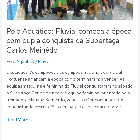
da
Supertaça
Carlos
Meinêdo
Polo Aquático: Fluvial começa a época
com dupla conquista da Supertaça
Carlos Meinêdo
Polo Aquático
/
Fluvial
Destaques Os campeões e as campeãs nacionais do Fluvial
Portuense arrancam a época como terminaram: a vencer! As
equipas masculina e feminina do Fluvial conquistaram no sábado
a Supertaça Carlos Meinêdo. A equipa feminina, orientada pela
treinadora Mariana Sarmento, venceu o Gondomar por 9-6
conquistando assim o 11º troféu para o clube, com golos de
Read More »