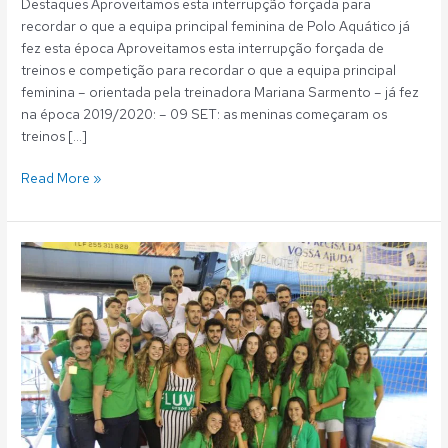
Destaques Aproveitamos esta interrupção forçada para
recordar o que a equipa principal feminina de Polo Aquático já
fez esta época Aproveitamos esta interrupção forçada de
treinos e competição para recordar o que a equipa principal
feminina – orientada pela treinadora Mariana Sarmento – já fez
na época 2019/2020: – 09 SET: as meninas começaram os
treinos […]
Read More »
Polo
Aquático:
Fluvial
começa
a
época
com
dupla
conquista