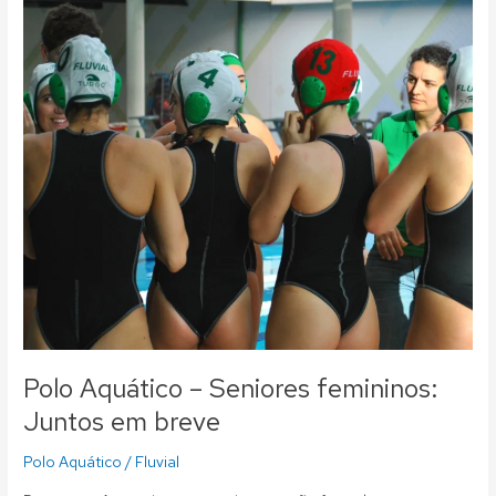
femininos:
Juntos
em
breve
Polo Aquático – Seniores femininos:
Juntos em breve
Polo Aquático
/
Fluvial