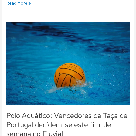
Read More »
Polo
Aquático:
Vencedores
da
Taça
de
Portugal
decidem-
se
este
fim-
de-
semana
no
Polo Aquático: Vencedores da Taça de
Fluvial
Portugal decidem-se este fim-de-
semana no Fluvial