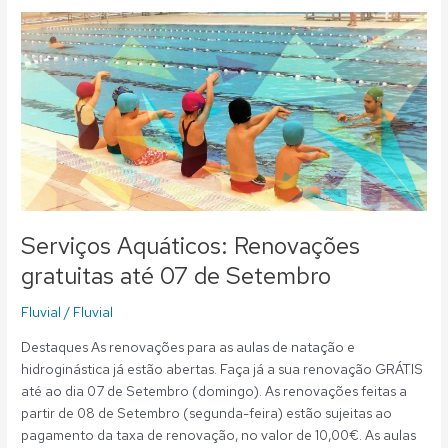
Serviços
Aquáticos:
Renovações
gratuitas
até
07
de
Setembro
Serviços Aquáticos: Renovações
gratuitas até 07 de Setembro
Fluvial
/
Fluvial
Destaques As renovações para as aulas de natação e
hidroginástica já estão abertas. Faça já a sua renovação GRÁTIS
até ao dia 07 de Setembro (domingo). As renovações feitas a
partir de 08 de Setembro (segunda-feira) estão sujeitas ao
pagamento da taxa de renovação, no valor de 10,00€. As aulas