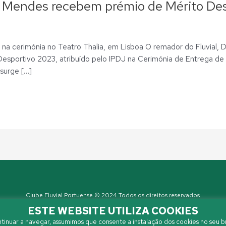
 Mendes recebem prémio de Mérito Des
a cerimónia no Teatro Thalia, em Lisboa O remador do Fluvial, Dua
sportivo 2023, atribuído pelo IPDJ na Cerimónia de Entrega de
surge […]
Clube Fluvial Portuense © 2024 Todos os direitos reservados
Política de Privacidade
| Developed by
Sanzza
ESTE WEBSITE UTILIZA COOKIES
tinuar a navegar, assumimos que consente a instalação dos cookies no seu b