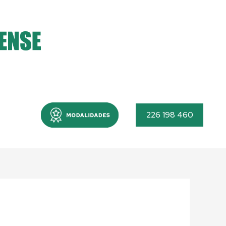
Menu
226 198 460