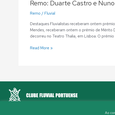
Remo: Duarte Castro e Nuno
Remo
/
Fluvial
Destaques Fluvialistas receberam ontem prémio n
Mendes, receberam ontem o prémio de Mérito De
decorreu no Teatro Thalia, em Lisboa. O prémio 
Read More »
Rua Aleixo Mota, S/N 4150-044 Porto
Ao con
226 198 460
(chamada para a rede fixa nacional)