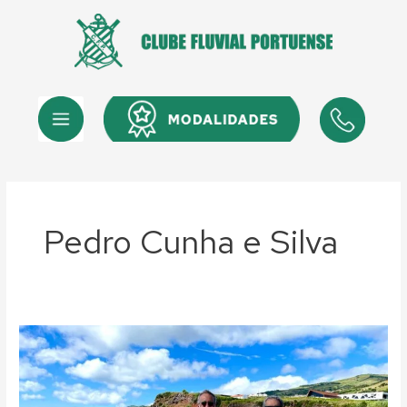
Skip
to
content
Menu
Menu
Pedro Cunha e Silva
Natação
Master:
Paulo
Torres