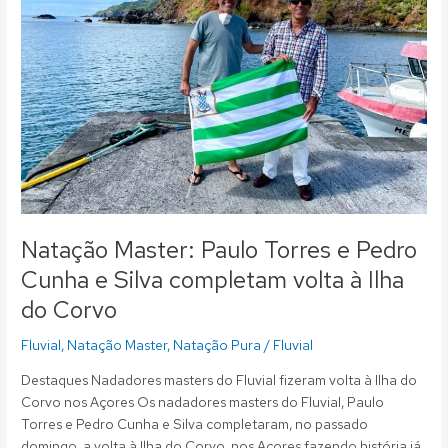
e
Pedro
Cunha
e
Silva
completam
volta
à
Ilha
do
Corvo
Natação Master: Paulo Torres e Pedro
Cunha e Silva completam volta à Ilha
do Corvo
Fluvial
,
Natação Master
,
Natação Pura
/
Fluvial
Destaques Nadadores masters do Fluvial fizeram volta à Ilha do
Corvo nos Açores Os nadadores masters do Fluvial, Paulo
Torres e Pedro Cunha e Silva completaram, no passado
domingo, a volta à Ilha do Corvo, nos Açores fazendo história já