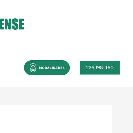
Menu
226 198 460