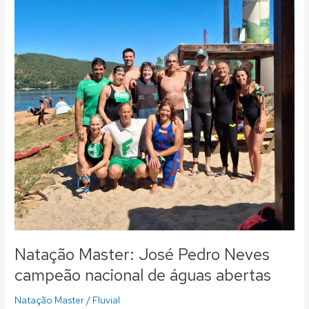
Pedro
Neves
campeão
nacional
de
águas
abertas
Natação Master: José Pedro Neves
campeão nacional de águas abertas
Natação Master
/
Fluvial