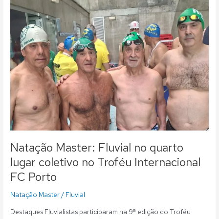
Master:
Fluvial
no
quarto
lugar
coletivo
no
Troféu
Internacional
FC
Porto
Natação Master: Fluvial no quarto
lugar coletivo no Troféu Internacional
FC Porto
Natação Master
/
Fluvial
Destaques Fluvialistas participaram na 9ª edição do Troféu