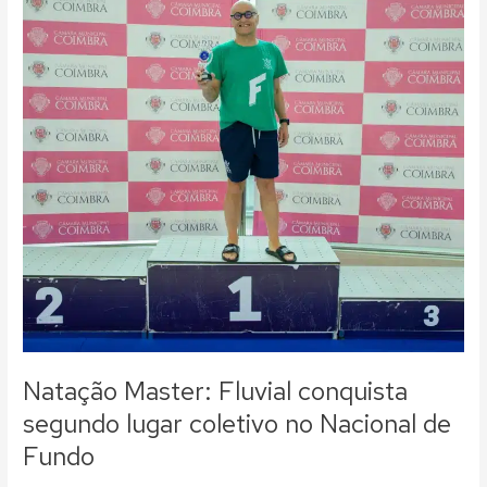
Master:
Fluvial
conquista
segundo
lugar
coletivo
no
Nacional
de
Fundo
Natação Master: Fluvial conquista
segundo lugar coletivo no Nacional de
Fundo