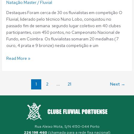
Natação Master
/
Fluvial
Destaques Foram cerca de 30 os fluvialistas em competição O
Fluvial, liderado pelo técnico Nuno Lobo, conquistou no
passado fim de semana segundo lugar coletivo em 40 clubes
participantes, com 450 pontos, no Campeonato Nacional de
Fundo, em Coimbra. Os fluvialistas somaram 20 medalhas (7
ouro, 4 prata e 9 bronze) nesta competição e um
Read More »
1
2
…
21
Next
→
Rua Aleixo Mota, S/N 4150-044 Porto
226 198 460
(chamada para a rede fixa nacional)