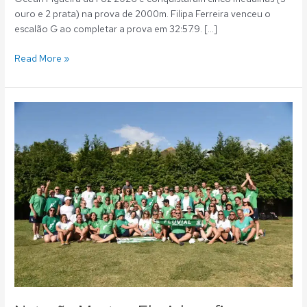
ouro e 2 prata) na prova de 2000m. Filipa Ferreira venceu o
escalão G ao completar a prova em 32:57.9. […]
Read More »
Natação
Master:
Fluvial
confirma
hegemonia
e
conquista
Nacional
de
Verão
vencendo
as
quatro
taças