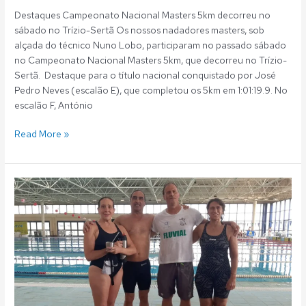
Destaques Campeonato Nacional Masters 5km decorreu no
sábado no Trízio-Sertã Os nossos nadadores masters, sob
alçada do técnico Nuno Lobo, participaram no passado sábado
no Campeonato Nacional Masters 5km, que decorreu no Trízio-
Sertã. Destaque para o título nacional conquistado por José
Pedro Neves (escalão E), que completou os 5km em 1:01:19.9. No
escalão F, António
Read More »
Natação
Master:
Dois
recordes
nacionais
para
o
Fluvial
nos