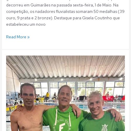
decorreu em Guimarães na passada sexta-feira, 1 de Maio. Na
competição, os nadadores fluvialistas somaram 50 medalhas (39
ouro, 9 prata e 2 bronze). Destaque para Gisela Coutinho que
estabeleceu um novo
Read More »
Natação
Master:
Fluvial
em
5º
lugar
no
torneio
do
CPN