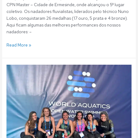
CPN Master – Cidade de Ermesinde, onde alcançou o 5º lugar
coletivo. Os nadadores fluvialistas, liderados pelo técnico Nuno
Lobo, conquistaram 26 medalhas (17 ouro, 5 prata e 4 bronze).
Aqui ficam algumas das melhores performances dos nossos
nadadores: –
Read More »
Natação
Master:
Fluvialistas
no
pódio
do
Open
Water
Mass
Event
em