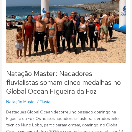
somam
cinco
medalhas
no
Global
Ocean
Figueira
da
Foz
Natação Master: Nadadores
fluvialistas somam cinco medalhas no
Global Ocean Figueira da Foz
Natação Master
/
Fluvial
Destaques Global Ocean decorreu no passado domingo na
Figueira da Foz Os nossos nadadores masters, liderados pelo
técnico Nuno Lobo, participaram ontem, domingo, no Global
Ocean Figueira da Foz 2026 e conquistaram cinco medalhas (3