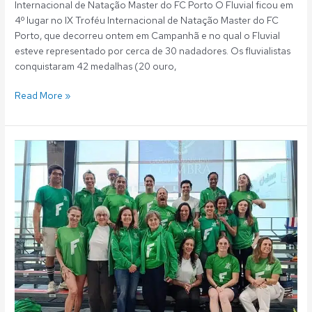
Internacional de Natação Master do FC Porto O Fluvial ficou em
4º lugar no IX Troféu Internacional de Natação Master do FC
Porto, que decorreu ontem em Campanhã e no qual o Fluvial
esteve representado por cerca de 30 nadadores. Os fluvialistas
conquistaram 42 medalhas (20 ouro,
Read More »
Natação
Master:
Fluvial
vence
Torneio
do
CNAC
com
três
recordes
nacionais