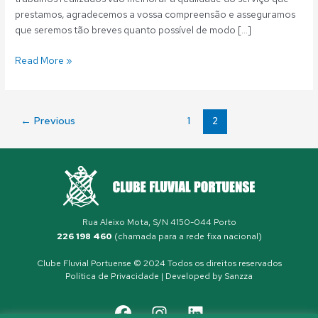
prestamos, agradecemos a vossa compreensão e asseguramos
que seremos tão breves quanto possível de modo […]
Read More »
←
Previous
1
2
Rua Aleixo Mota, S/N 4150-044 Porto
226 198 460
(chamada para a rede fixa nacional)
Clube Fluvial Portuense © 2024 Todos os direitos reservados
Política de Privacidade
| Developed by
Sanzza