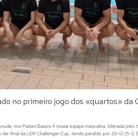
tado no primeiro jogo dos «quartos» da
ouda, nos Países Baixos A nossa equipa masculina, liderada pelo 
-de-final da LEN Challenger Cup, tendo perdido por 20-12 (5-3; 5