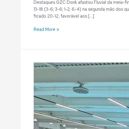
Destaques GZC Donk afastou Fluvial da meia-fina
13-18 (3-6; 3-6; 1-2; 6-4) na segunda mão dos q
ficado 20-12, favorável aos […]
Read More »
Polo
Aquático:
«Tudo
ou
nada»
europeu
joga-
se
este
sábado