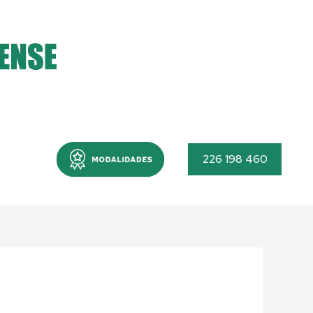
Menu
226 198 460