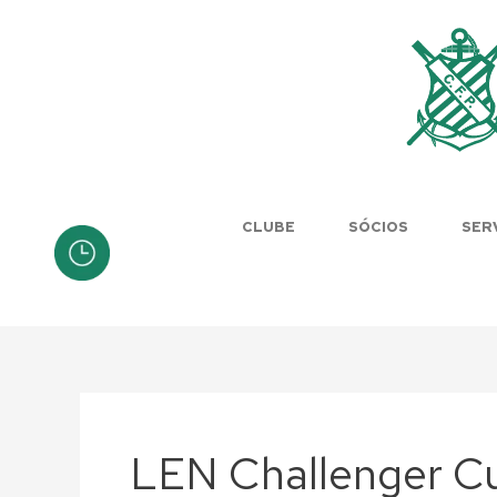
Skip
Post
to
pagination
content
CLUBE
SÓCIOS
SER
LEN Challenger C