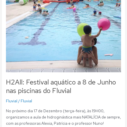
aquático
a
8
de
Junho
nas
piscinas
do
Fluvial
H2All: Festival aquático a 8 de Junho
nas piscinas do Fluvial
Fluvial
/
Fluvial
No próximo dia 17 de Dezembro (terça-feira), às 19H00,
organizamos a aula de hidroginástica mais NATALÍCIA de sempre,
com as professoras Alexia, Patrícia e o professor Nuno!