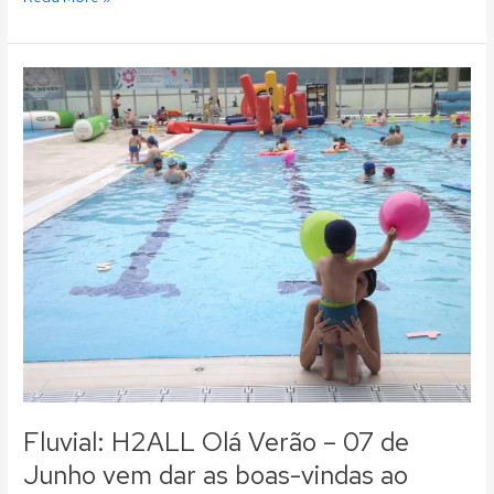
Fluvial:
H2ALL
Olá
Verão
–
07
de
Junho
vem
dar
as
boas-
vindas
ao
Verão!
Fluvial: H2ALL Olá Verão – 07 de
Junho vem dar as boas-vindas ao