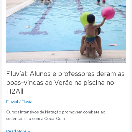
deram
as
boas-
vindas
ao
Verão
na
piscina
no
H2All
Fluvial: Alunos e professores deram as
boas-vindas ao Verão na piscina no
H2All
Fluvial
/
Fluvial
Cursos Intensivos de Natação promovem combate ao
sedentarismo com a Coca-Cola.
Read More »