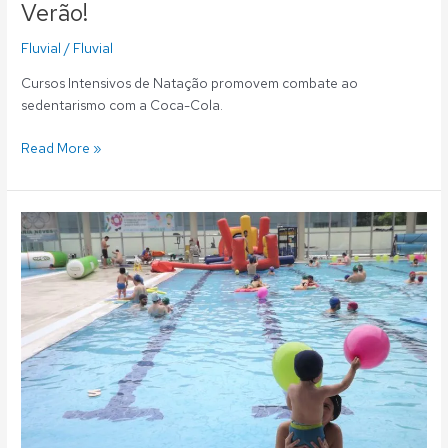
Verão!
Fluvial
/
Fluvial
Cursos Intensivos de Natação promovem combate ao
sedentarismo com a Coca-Cola.
Read More »
H2All:
Festa
da
Água
trouxe
centenas
de
participantes
ao
Fluvial