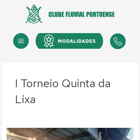
Skip
to
content
Menu
Menu
I Torneio Quinta da
Lixa
Natação:
Matilde