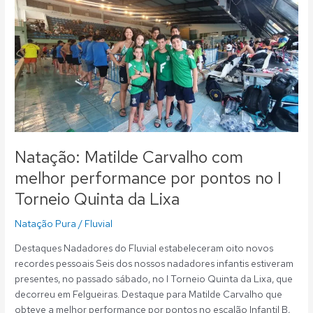
Carvalho
com
melhor
performance
por
pontos
no
I
Torneio
Quinta
Natação: Matilde Carvalho com
da
melhor performance por pontos no I
Lixa
Torneio Quinta da Lixa
Natação Pura
/
Fluvial
Destaques Nadadores do Fluvial estabeleceram oito novos
recordes pessoais Seis dos nossos nadadores infantis estiveram
presentes, no passado sábado, no I Torneio Quinta da Lixa, que
decorreu em Felgueiras. Destaque para Matilde Carvalho que
obteve a melhor performance por pontos no escalão Infantil B,