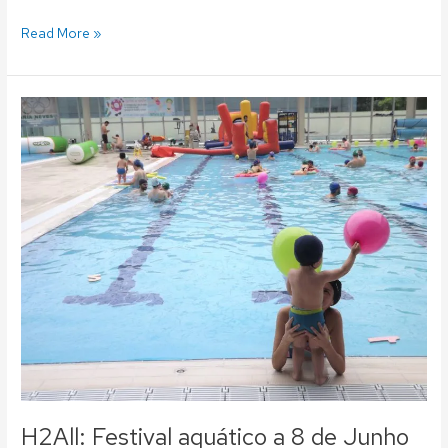
Read More »
H2All:
Festival
aquático
a
8
de
Junho
nas
piscinas
do
Fluvial
H2All: Festival aquático a 8 de Junho