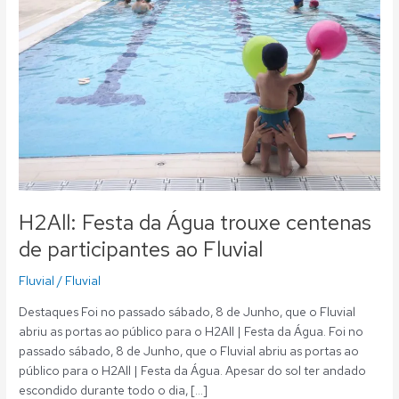
trouxe
centenas
de
participantes
ao
Fluvial
H2All: Festa da Água trouxe centenas
de participantes ao Fluvial
Fluvial
/
Fluvial
Destaques Foi no passado sábado, 8 de Junho, que o Fluvial
abriu as portas ao público para o H2All | Festa da Água. Foi no
passado sábado, 8 de Junho, que o Fluvial abriu as portas ao
público para o H2All | Festa da Água. Apesar do sol ter andado
escondido durante todo o dia, […]