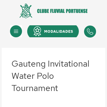
Skip
to
content
Menu
Menu
Gauteng Invitational
Water Polo
Tournament