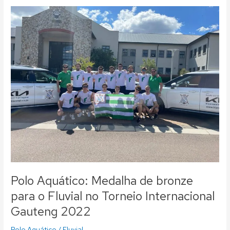
Polo
Aquático:
Medalha
de
bronze
para
o
Fluvial
no
Torneio
Internacional
Gauteng
2022
Polo Aquático: Medalha de bronze
para o Fluvial no Torneio Internacional
Gauteng 2022
Polo Aquático
/
Fluvial