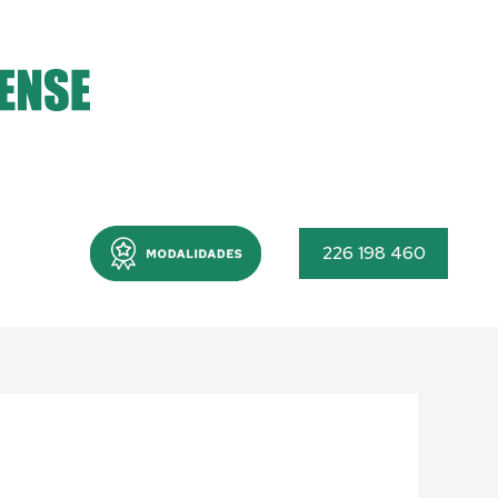
Menu
226 198 460