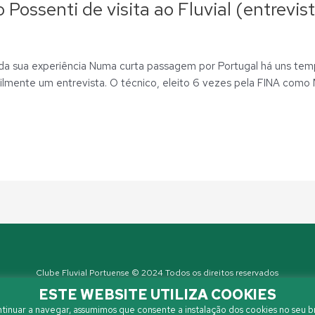
Possenti de visita ao Fluvial (entrevis
 da sua experiência Numa curta passagem por Portugal há uns temp
ilmente um entrevista. O técnico, eleito 6 vezes pela FINA como
Clube Fluvial Portuense © 2024 Todos os direitos reservados
Política de Privacidade
| Developed by
Sanzza
ESTE WEBSITE UTILIZA COOKIES
tinuar a navegar, assumimos que consente a instalação dos cookies no seu b