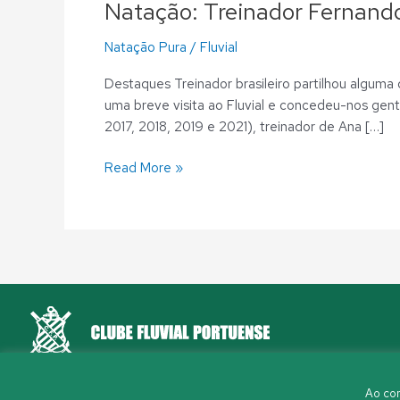
Natação: Treinador Fernando 
Natação Pura
/
Fluvial
Destaques Treinador brasileiro partilhou alguma
uma breve visita ao Fluvial e concedeu-nos gent
2017, 2018, 2019 e 2021), treinador de Ana […]
Read More »
Rua Aleixo Mota, S/N 4150-044 Porto
Ao con
226 198 460
(chamada para a rede fixa nacional)