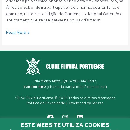
orientada pelo técnico Alfonso Merino está em Joanesburgo, na
África do Sul, onde irá participar, entre amanhã, quarta-feira, e
domingo, na primeira edição do Gauteng Invitational Water Polo
Tournament, que irá realizar-se na St. David’s Marist
Read More »
Rua Aleixo Mota, S/N 4150-044 Porto
226 198 460
(chamada para a rede fixa nacional)
Clube Fluvial Portuense © 2024 Todos os direitos reservados
Política de Privacidade
| Developed by
Sanzza
ESTE WEBSITE UTILIZA COOKIES