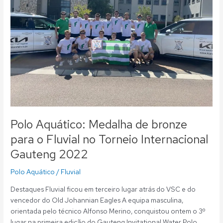
bronze
para
o
Fluvial
no
Torneio
Internacional
Gauteng
2022
Polo Aquático: Medalha de bronze
para o Fluvial no Torneio Internacional
Gauteng 2022
Polo Aquático
/
Fluvial
Destaques Fluvial ficou em terceiro lugar atrás do VSC e do
vencedor do Old Johannian Eagles A equipa masculina,
orientada pelo técnico Alfonso Merino, conquistou ontem o 3º
lugar na primeira edição do Gauteng Invitational Water Polo