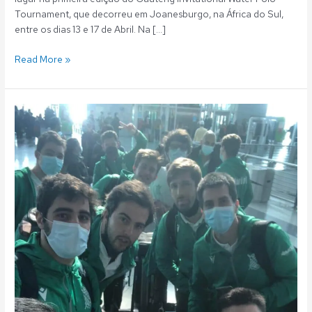
Tournament, que decorreu em Joanesburgo, na África do Sul,
entre os dias 13 e 17 de Abril. Na […]
Read More »
Polo
Aquático:
Equipa
masculina
disputa
Gauteng
Invitational
Water
Polo
Tournament
em
Joanesburgo