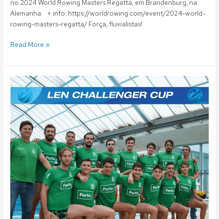
no 2024 World Rowing Masters Regatta, em Brandenburg, na
Alemanha. + info: https://worldrowing.com/event/2024-world-
rowing-masters-regatta/ Força, fluvialistas!
Read More »
Polo
Aquático:
Campeões
nacionais
participam
na
LEN
Challenger
Cup