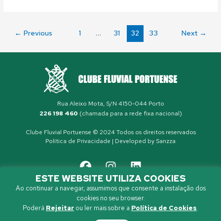
←
Previous
1
…
31
32
33
Next
→
Rua Aleixo Mota, S/N 4150-044 Porto
226 198 460
(chamada para a rede fixa nacional)
Clube Fluvial Portuense © 2024 Todos os direitos reservados
Política de Privacidade
| Developed by
Sanzza
ESTE WEBSITE UTILIZA COOKIES
Ao continuar a navegar, assumimos que consente a instalação dos
cookies no seu browser.
Poderá
Rejeitar
ou ler mais sobre a
Política de Cookies
.