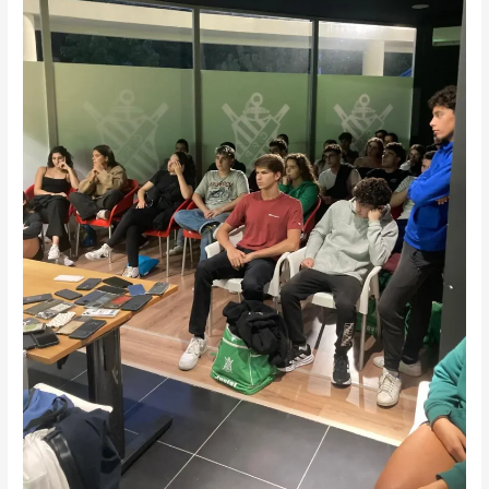
tiveram
palestra
de
nutrição