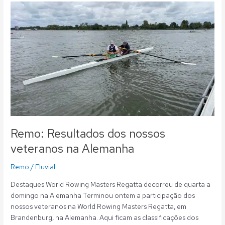
Remo:
Resultados
dos
nossos
veteranos
na
Alemanha
Remo: Resultados dos nossos
veteranos na Alemanha
Remo
/
Fluvial
Destaques World Rowing Masters Regatta decorreu de quarta a
domingo na Alemanha Terminou ontem a participação dos
nossos veteranos na World Rowing Masters Regatta, em
Brandenburg, na Alemanha. Aqui ficam as classificações dos