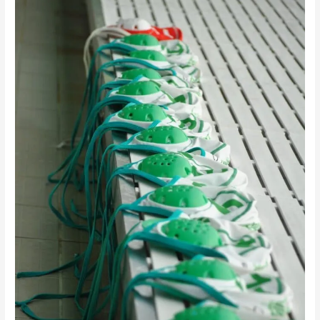
Resultados
19
e
20
Fevereiro