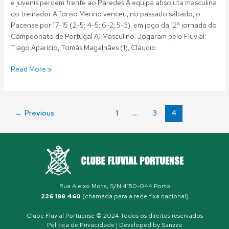
e juvenis perdem frente ao Paredes A equipa absoluta masculina
do treinador Alfonso Merino venceu, no passado sábado, o
Pacense por 17-15 (2-5; 4-5; 6-2; 5-3), em jogo da 12ª jornada do
Campeonato de Portugal A1 Masculino. Jogaram pelo Fluvial:
Tiago Aparício, Tomás Magalhães (1), Cláudio
Read More »
←
Previous
1
…
3
4
Rua Aleixo Mota, S/N 4150-044 Porto
226 198 460
(chamada para a rede fixa nacional)
Clube Fluvial Portuense © 2024 Todos os direitos reservados
Política de Privacidade
| Developed by
Sanzza