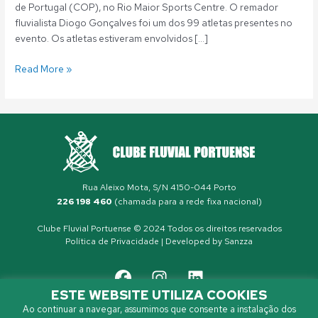
de Portugal (COP), no Rio Maior Sports Centre. O remador
fluvialista Diogo Gonçalves foi um dos 99 atletas presentes no
evento. Os atletas estiveram envolvidos […]
Read More »
Rua Aleixo Mota, S/N 4150-044 Porto
226 198 460
(chamada para a rede fixa nacional)
Clube Fluvial Portuense © 2024 Todos os direitos reservados
Política de Privacidade
| Developed by
Sanzza
ESTE WEBSITE UTILIZA COOKIES
Ao continuar a navegar, assumimos que consente a instalação dos