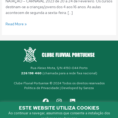
NATAÇÃO – CARNAVAL 2023 de 20 a 24 de Fevereiro. Os cursos
destinam-se a crianças/jovens dos 4 aos 16 anos. As aulas
acontecem de segunda a sexta-feira. […]
Read More »
Rua Aleixo Mota, S/N 4150-044 Porto
226 198 460
(chamada para a rede fixa nacional)
Clube Fluvial Portuense © 2024 Todos os direitos reservados
Política de Privacidade
| Developed by
Sanzza
ESTE WEBSITE UTILIZA COOKIES
Ao continuar a navegar, assumimos que consente a instalação dos