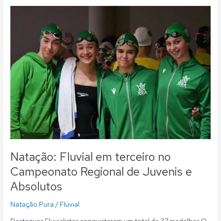
Natação:
Fluvial
em
terceiro
no
Campeonato
Regional
de
Juvenis
e
Absolutos
Natação: Fluvial em terceiro no
Campeonato Regional de Juvenis e
Absolutos
Natação Pura
/
Fluvial