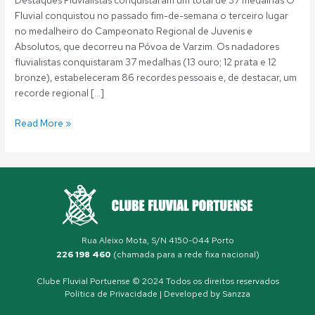
Destaques Fluvialistas conquistaram um total de 37 medalhas O
Fluvial conquistou no passado fim-de-semana o terceiro lugar
no medalheiro do Campeonato Regional de Juvenis e
Absolutos, que decorreu na Póvoa de Varzim. Os nadadores
fluvialistas conquistaram 37 medalhas (13 ouro; 12 prata e 12
bronze), estabeleceram 86 recordes pessoais e, de destacar, um
recorde regional […]
Read More »
Rua Aleixo Mota, S/N 4150-044 Porto
226 198 460
(chamada para a rede fixa nacional)
Clube Fluvial Portuense © 2024 Todos os direitos reservados
Política de Privacidade
| Developed by
Sanzza