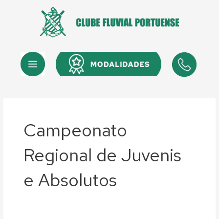
Skip
to
content
Menu
Menu
Campeonato
Regional de Juvenis
e Absolutos