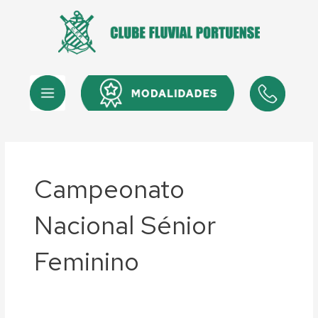
Skip
to
content
Menu
Menu
Campeonato
Nacional Sénior
Feminino