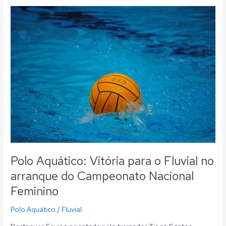
Polo
Aquático:
Vitória
para
o
Fluvial
no
arranque
do
Campeonato
Nacional
Feminino
Polo Aquático: Vitória para o Fluvial no
arranque do Campeonato Nacional
Feminino
Polo Aquático
/
Fluvial