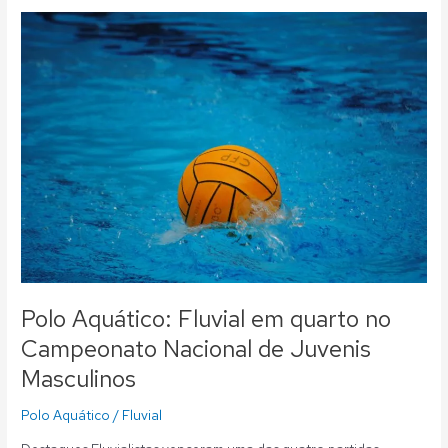
Polo
Aquático:
Fluvial
em
quarto
no
Campeonato
Nacional
de
Juvenis
Masculinos
Polo Aquático: Fluvial em quarto no
Campeonato Nacional de Juvenis
Masculinos
Polo Aquático
/
Fluvial