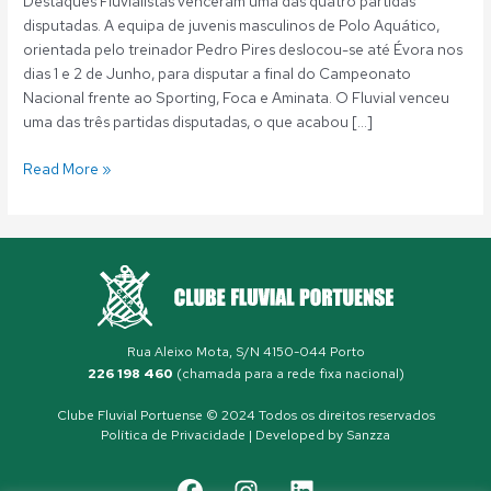
Destaques Fluvialistas venceram uma das quatro partidas
disputadas. A equipa de juvenis masculinos de Polo Aquático,
orientada pelo treinador Pedro Pires deslocou-se até Évora nos
dias 1 e 2 de Junho, para disputar a final do Campeonato
Nacional frente ao Sporting, Foca e Aminata. O Fluvial venceu
uma das três partidas disputadas, o que acabou […]
Read More »
Rua Aleixo Mota, S/N 4150-044 Porto
226 198 460
(chamada para a rede fixa nacional)
Clube Fluvial Portuense © 2024 Todos os direitos reservados
Política de Privacidade
| Developed by
Sanzza