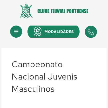
Skip
to
content
Menu
Menu
Campeonato
Nacional Juvenis
Masculinos