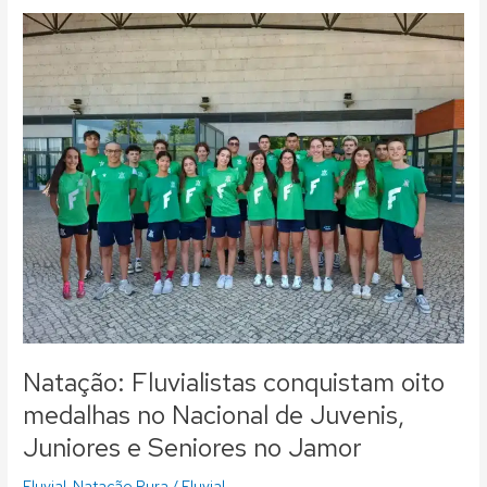
Natação:
Fluvialistas
conquistam
oito
medalhas
no
Nacional
de
Juvenis,
Juniores
e
Seniores
no
Jamor
Natação: Fluvialistas conquistam oito
medalhas no Nacional de Juvenis,
Juniores e Seniores no Jamor
Fluvial
,
Natação Pura
/
Fluvial