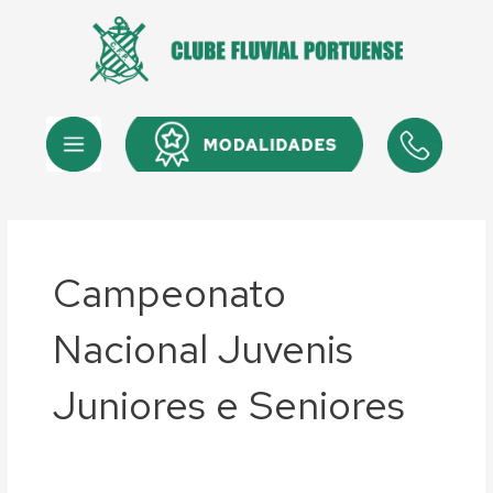
Skip
to
content
Menu
Menu
Campeonato
Nacional Juvenis
Juniores e Seniores