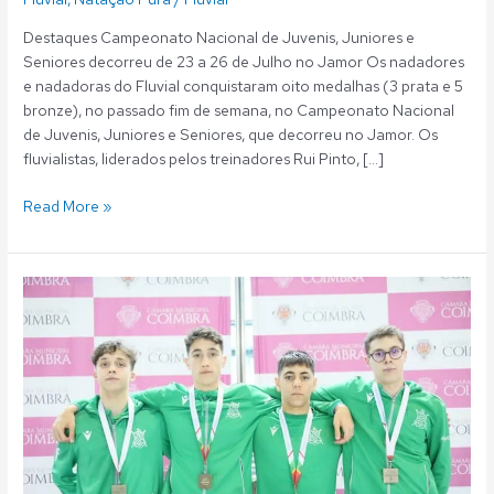
Destaques Campeonato Nacional de Juvenis, Juniores e
Seniores decorreu de 23 a 26 de Julho no Jamor Os nadadores
e nadadoras do Fluvial conquistaram oito medalhas (3 prata e 5
bronze), no passado fim de semana, no Campeonato Nacional
de Juvenis, Juniores e Seniores, que decorreu no Jamor. Os
fluvialistas, liderados pelos treinadores Rui Pinto, […]
Read More »
Natação:
Fluvialistas
conquistam
mais
de
duas
dezenas
de
medalhas