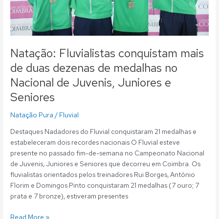
no
Nacional
de
Juvenis,
Juniores
Natação: Fluvialistas conquistam mais
e
de duas dezenas de medalhas no
Seniores
Nacional de Juvenis, Juniores e
Seniores
Natação Pura
/
Fluvial
Destaques Nadadores do Fluvial conquistaram 21 medalhas e
estabeleceram dois recordes nacionais O Fluvial esteve
presente no passado fim-de-semana no Campeonato Nacional
de Juvenis, Juniores e Seniores que decorreu em Coimbra. Os
fluvialistas orientados pelos treinadores Rui Borges, António
Florim e Domingos Pinto conquistaram 21 medalhas (7 ouro; 7
prata e 7 bronze), estiveram presentes
Read More »