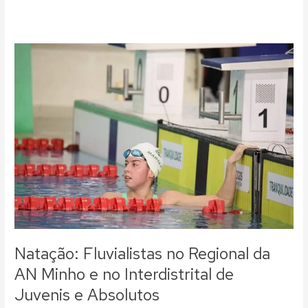
Natação:
Fluvialistas
no
Regional
da
AN
Minho
e
no
Interdistrital
de
Juvenis
e
Absolutos
Natação: Fluvialistas no Regional da
AN Minho e no Interdistrital de
Juvenis e Absolutos