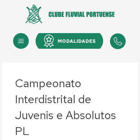
Skip
to
content
Menu
Menu
Campeonato
Interdistrital de
Juvenis e Absolutos
PL