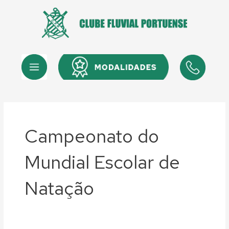
Skip
to
content
Menu
Menu
Campeonato do
Mundial Escolar de
Natação