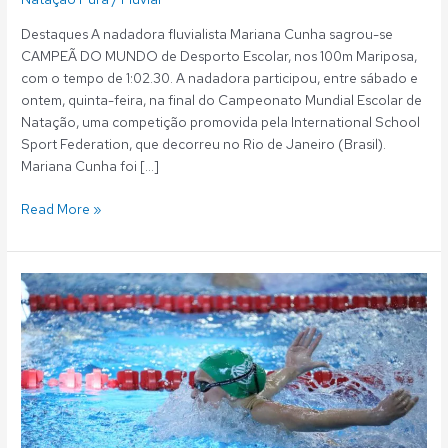
Destaques A nadadora fluvialista Mariana Cunha sagrou-se
CAMPEÃ DO MUNDO de Desporto Escolar, nos 100m Mariposa,
com o tempo de 1:02.30. A nadadora participou, entre sábado e
ontem, quinta-feira, na final do Campeonato Mundial Escolar de
Natação, uma competição promovida pela International School
Sport Federation, que decorreu no Rio de Janeiro (Brasil).
Mariana Cunha foi […]
Read More »
Natação:
Mariana
Cunha
na
final
do
Mundial
de