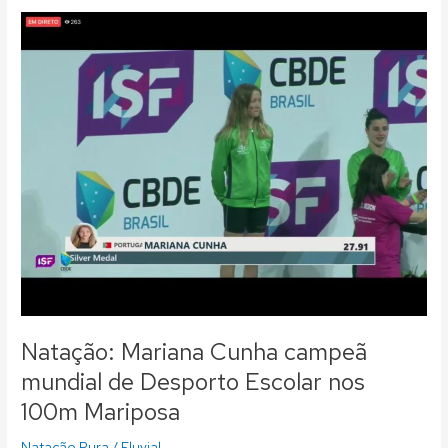
Natação:
Mariana
Cunha
campeã
mundial
de
Desporto
Escolar
nos
100m
Mariposa
Natação: Mariana Cunha campeã
mundial de Desporto Escolar nos
100m Mariposa
Natação Pura
/
Fluvial