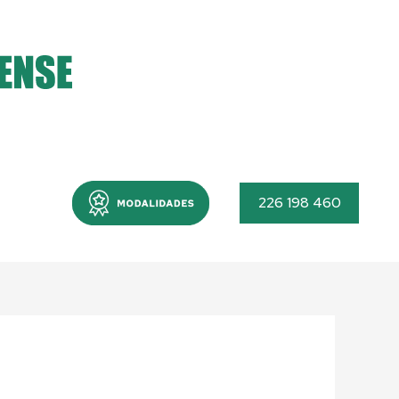
Menu
226 198 460