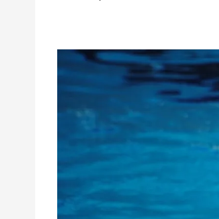
Polo
Aquático:
Fluvial
bicampeão
nacional
sénior
feminino