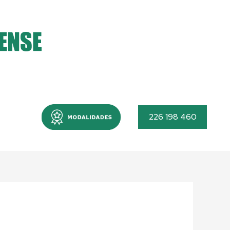
Menu
226 198 460