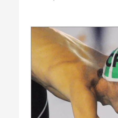
Natação
Master:
José
Freitas
sagra-
se
CAMPEÃO
DO
MUNDO
nos
200m
Livres