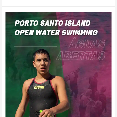
Águas
Abertas:
Tiago
Canelas
representa
Portugal
na
Madeira