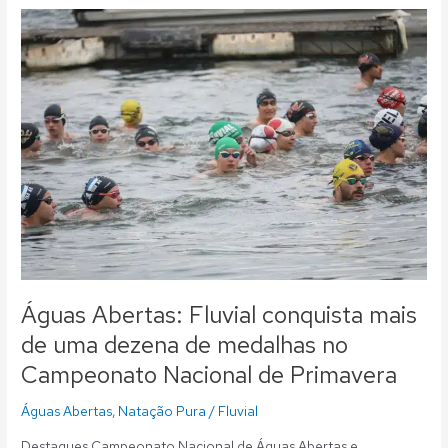
Águas
Abertas:
Fluvial
conquista
mais
de
uma
dezena
de
medalhas
no
Campeonato
Nacional
de
Águas Abertas: Fluvial conquista mais
Primavera
de uma dezena de medalhas no
Campeonato Nacional de Primavera
Águas Abertas
,
Natação Pura
/
Fluvial
Destaques Campeonato Nacional de Águas Abertas e