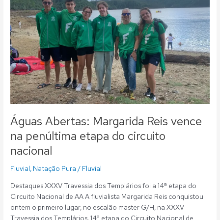
vence
na
penúltima
etapa
do
circuito
nacional
Águas Abertas: Margarida Reis vence
na penúltima etapa do circuito
nacional
Fluvial
,
Natação Pura
/
Fluvial
Destaques XXXV Travessia dos Templários foi a 14ª etapa do
Circuito Nacional de AA A fluvialista Margarida Reis conquistou
ontem o primeiro lugar, no escalão master G/H, na XXXV
Travessia dos Templários, 14ª etapa do Circuito Nacional de