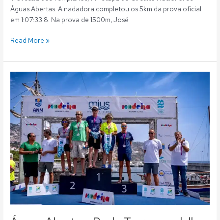
Águas Abertas. A nadadora completou os 5km da prova oficial
em 1:07:33.8. Na prova de 1500m, José
Read More »
Águas
Abertas:
Paulo
Torres
medalha
de
prata
na
Madeira