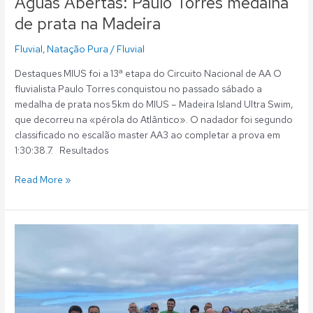
Águas Abertas: Paulo Torres medalha
de prata na Madeira
Fluvial
,
Natação Pura
/
Fluvial
Destaques MIUS foi a 13ª etapa do Circuito Nacional de AA O
fluvialista Paulo Torres conquistou no passado sábado a
medalha de prata nos 5km do MIUS – Madeira Island Ultra Swim,
que decorreu na «pérola do Atlântico». O nadador foi segundo
classificado no escalão master AA3 ao completar a prova em
1:30:38.7. Resultados
Read More »
Águas
Abertas:
Fluvialistas
com
10
medalhas