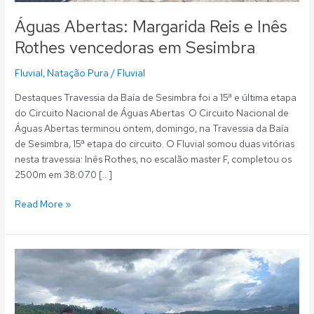
Águas Abertas: Margarida Reis e Inês
Rothes vencedoras em Sesimbra
Fluvial
,
Natação Pura
/
Fluvial
Destaques Travessia da Baía de Sesimbra foi a 15ª e última etapa
do Circuito Nacional de Águas Abertas O Circuito Nacional de
Águas Abertas terminou ontem, domingo, na Travessia da Baía
de Sesimbra, 15ª etapa do circuito. O Fluvial somou duas vitórias
nesta travessia: Inês Rothes, no escalão master F, completou os
2500m em 38:07.0 […]
Read More »
Águas
Abertas:
Margarida
Reis