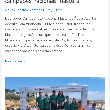
campeões nacionais masters
Águas Abertas
,
Natação Pura
/
Fluvial
Destaques Campeonato Nacional Master de Águas Abertas
decorreu em Mirandela O Fluvial conquistou três títulos
nacionais, no passado domingo, no Campeonato Nacional
Master de Águas Abertas, que decorreu no Rio Tua, em
Mirandela. Filipa Ferreira, no escalão G,; António Portela, no
escalão F e Óscar Gonçalves, no escalão I, sagraram-se
campeões nacionais ao completar os
Read More »
Águas
Abertas:
Tiago
Canelas
medalha
de