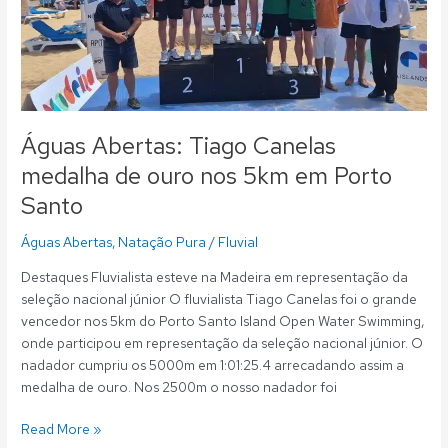
ouro
nos
5km
em
Porto
Santo
Águas Abertas: Tiago Canelas
medalha de ouro nos 5km em Porto
Santo
Águas Abertas
,
Natação Pura
/
Fluvial
Destaques Fluvialista esteve na Madeira em representação da
seleção nacional júnior O fluvialista Tiago Canelas foi o grande
vencedor nos 5km do Porto Santo Island Open Water Swimming,
onde participou em representação da seleção nacional júnior. O
nadador cumpriu os 5000m em 1:01:25.4 arrecadando assim a
medalha de ouro. Nos 2500m o nosso nadador foi
Read More »