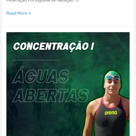
Federação Portuguesa de Natação. O
Read More »
Águas
Abertas:
Tiago
Canelas
convocado
para
primeira
concentração
nacional