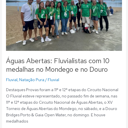
no
Mondego
e
no
Douro
Águas Abertas: Fluvialistas com 10
medalhas no Mondego e no Douro
Fluvial
,
Natação Pura
/
Fluvial
Destaques Provas foram a 11ª e 12ª etapas do Circuito Nacional
O Fluvial esteve representado, no passado fim de semana, nas
11ª e 12ª etapas do Circuito Nacional de Águas Abertas, o XV
Torneio de Águas Abertas do Mondego, no sábado, e a Douro
Bridges Porto & Gaia Open Water, no domingo. E houve
medalhados