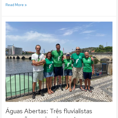
Read More »
Águas
Abertas:
Três
fluvialistas
campeões
nacionais
masters
Águas Abertas: Três fluvialistas