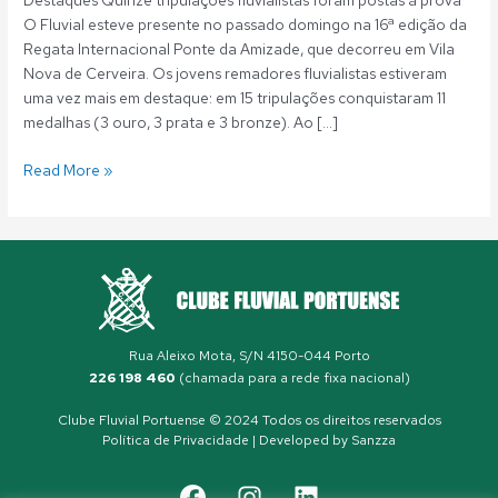
Destaques Quinze tripulações fluvialistas foram postas à prova
O Fluvial esteve presente no passado domingo na 16ª edição da
Regata Internacional Ponte da Amizade, que decorreu em Vila
Nova de Cerveira. Os jovens remadores fluvialistas estiveram
uma vez mais em destaque: em 15 tripulações conquistaram 11
medalhas (3 ouro, 3 prata e 3 bronze). Ao […]
Read More »
Rua Aleixo Mota, S/N 4150-044 Porto
226 198 460
(chamada para a rede fixa nacional)
Clube Fluvial Portuense © 2024 Todos os direitos reservados
Política de Privacidade
| Developed by
Sanzza