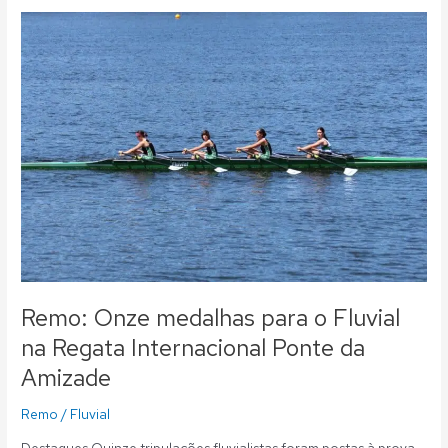
Remo:
Onze
medalhas
para
o
Fluvial
na
Regata
Internacional
Ponte
da
Amizade
Remo: Onze medalhas para o Fluvial
na Regata Internacional Ponte da
Amizade
Remo
/
Fluvial