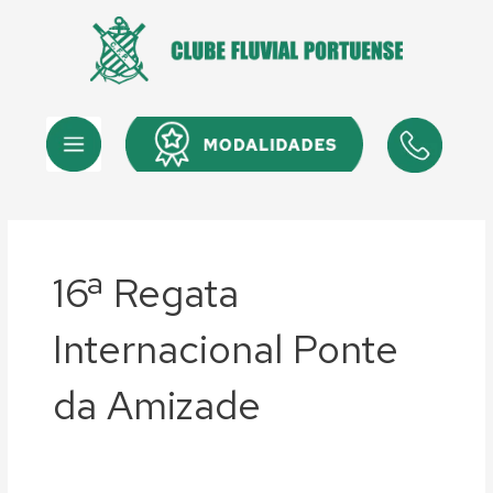
Skip
to
content
Menu
Menu
16ª Regata
Internacional Ponte
da Amizade