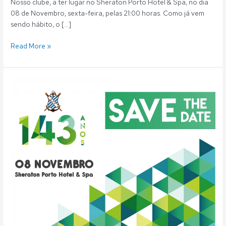
Nosso clube, a ter lugar no Sheraton Porto Hotel & Spa, no dia
08 de Novembro, sexta-feira, pelas 21:00 horas. Como já vem
sendo hábito, o […]
Read More »
Fluvial:
Gala
dos
Campeões:
08
de
Novembro
(sexta-
feira)
–
Save
the
Date!