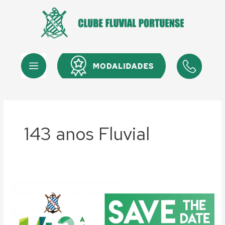
Skip
to
content
Menu
Menu
143 anos Fluvial
Fluvial:
Gala
dos
Campeões