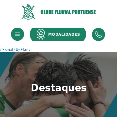
Skip
to
content
Menu
Menu
/
Fluvial
/ By
Fluvial
Destaques