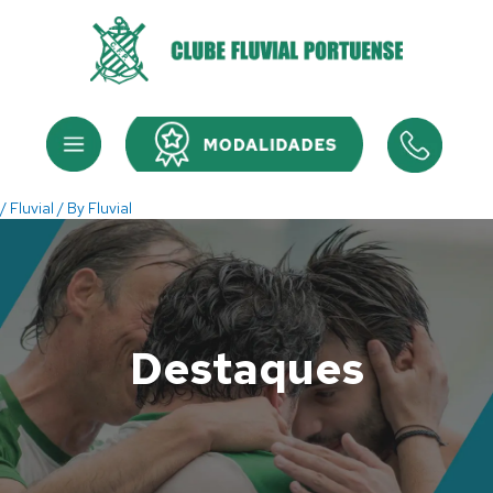
Skip
to
content
Menu
Menu
/
Fluvial
/ By
Fluvial
Destaques