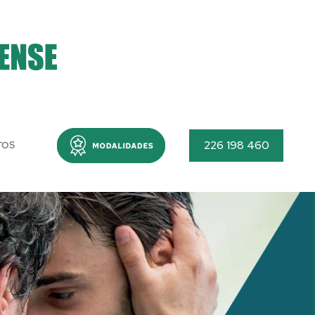
Menu
226 198 460
TOS