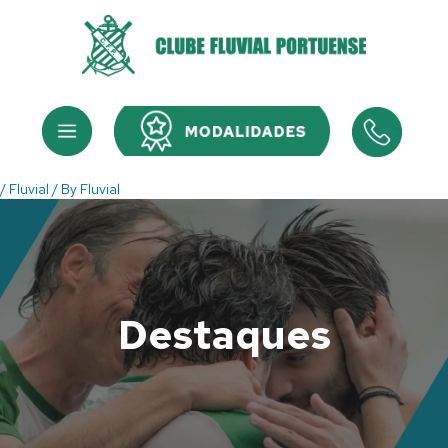
Skip
to
content
Menu
Menu
/
Fluvial
/ By
Fluvial
Destaques