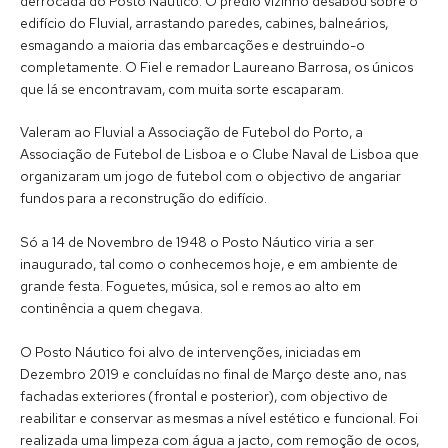
derrocada do Posto Náutico. O prédio vizinho desabou sobre o
edifício do Fluvial, arrastando paredes, cabines, balneários,
esmagando a maioria das embarcações e destruindo-o
completamente. O Fiel e remador Laureano Barrosa, os únicos
que lá se encontravam, com muita sorte escaparam.
Valeram ao Fluvial a Associação de Futebol do Porto, a
Associação de Futebol de Lisboa e o Clube Naval de Lisboa que
organizaram um jogo de futebol com o objectivo de angariar
fundos para a reconstrução do edifício.
Só a 14 de Novembro de 1948 o Posto Náutico viria a ser
inaugurado, tal como o conhecemos hoje, e em ambiente de
grande festa. Foguetes, música, sol e remos ao alto em
continência a quem chegava.
O Posto Náutico foi alvo de intervenções, iniciadas em
Dezembro 2019 e concluídas no final de Março deste ano, nas
fachadas exteriores (frontal e posterior), com objectivo de
reabilitar e conservar as mesmas a nível estético e funcional. Foi
realizada uma limpeza com água a jacto, com remoção de ocos,