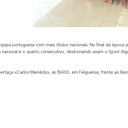
quipa portuguesa com mais títulos nacionais. No final da época pas
acional e o quarto consecutivo, destronando assim o Sport Algés
ertaça «Carlos Meinêdo», às 15H00, em Felgueiras, frente ao Benf