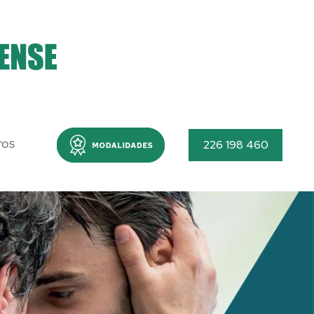
Menu
226 198 460
TOS