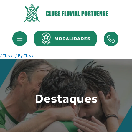
Skip
to
content
Menu
Menu
/
Fluvial
/ By
Fluvial
Destaques