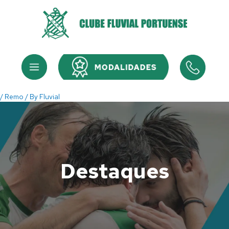
Skip
to
content
Menu
Menu
/
Remo
/ By
Fluvial
Destaques