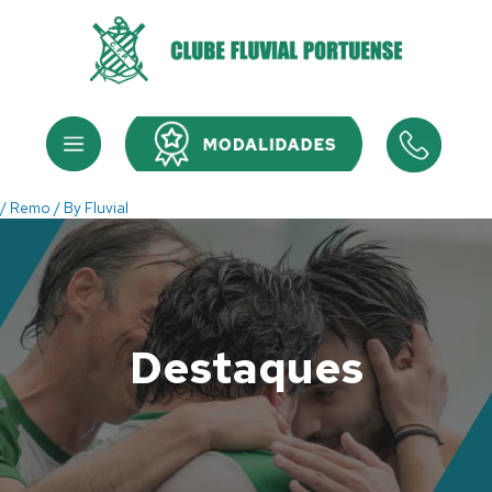
Skip
to
content
Menu
Menu
/
Remo
/ By
Fluvial
Destaques