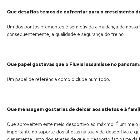
Que desafios temos de enfrentar para o crescimento d
Um dos pontos prementes é sem dúvida a mudança da nossa lo
consequentemente, a qualidade e segurança do treino.
Que papel gostavas que o Fluvial assumisse no panoram
Um papel de referência como o clube num todo.
Que mensagem gostarias de deixar aos atletas e à famíli
Que aproveitem este meio desportivo ao máximo. É um meio privi
importante no suporte dos atletas na sua vida desportiva e 
diariamente junto dos atletas de que o desporto faz parte da