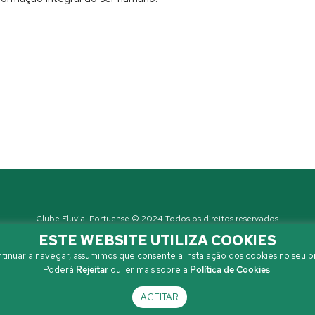
Clube Fluvial Portuense © 2024 Todos os direitos reservados
Política de Privacidade
| Developed by
Sanzza
ESTE WEBSITE UTILIZA COOKIES
tinuar a navegar, assumimos que consente a instalação dos cookies no seu b
Poderá
Rejeitar
ou ler mais sobre a
Política de Cookies
.
ACEITAR