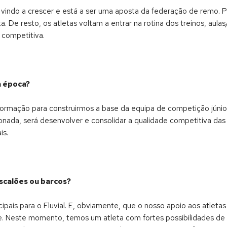
indo a crescer e está a ser uma aposta da federação de remo. 
a. De resto, os atletas voltam a entrar na rotina dos treinos, au
 competitiva.
a época?
formação para construirmos a base da equipa de competição júnior
ionada, será desenvolver e consolidar a qualidade competitiva das 
is.
scalões ou barcos?
ais para o Fluvial. E, obviamente, que o nosso apoio aos atleta
e. Neste momento, temos um atleta com fortes possibilidades de s