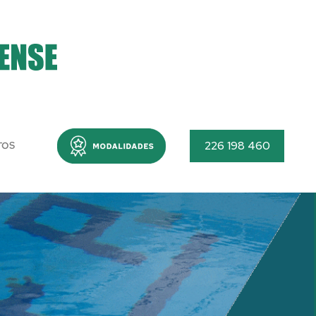
Menu
226 198 460
TOS