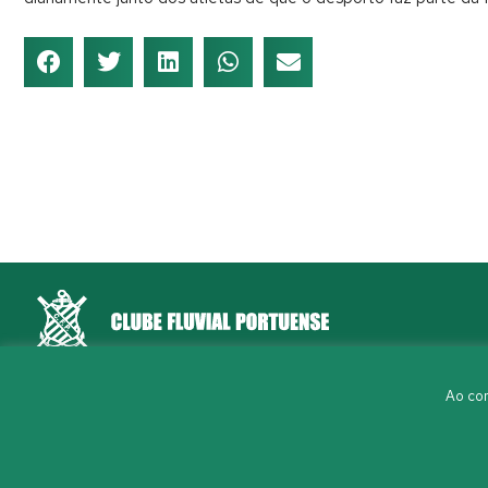
Rua Aleixo Mota, S/N 4150-044 Porto
Ao con
226 198 460
(chamada para a rede fixa nacional)