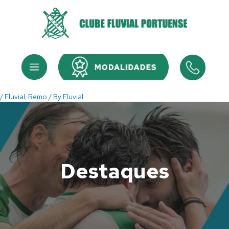
Skip
to
content
Menu
Menu
/
Fluvial
,
Remo
/ By
Fluvial
Destaques