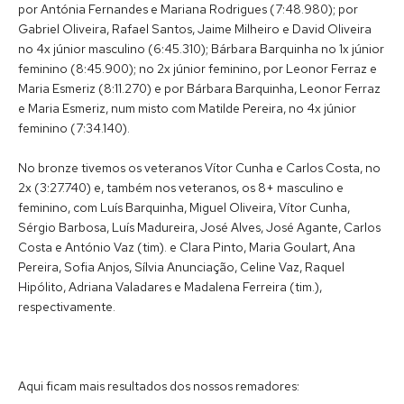
por Antónia Fernandes e Mariana Rodrigues (7:48.980); por
Gabriel Oliveira, Rafael Santos, Jaime Milheiro e David Oliveira
no 4x júnior masculino (6:45.310); Bárbara Barquinha no 1x júnior
feminino (8:45.900); no 2x júnior feminino, por Leonor Ferraz e
Maria Esmeriz (8:11.270) e por Bárbara Barquinha, Leonor Ferraz
e Maria Esmeriz, num misto com Matilde Pereira, no 4x júnior
feminino (7:34.140).
No bronze tivemos os veteranos Vítor Cunha e Carlos Costa, no
2x (3:27.740) e, também nos veteranos, os 8+ masculino e
feminino, com Luís Barquinha, Miguel Oliveira, Vítor Cunha,
Sérgio Barbosa, Luís Madureira, José Alves, José Agante, Carlos
Costa e António Vaz (tim). e Clara Pinto, Maria Goulart, Ana
Pereira, Sofia Anjos, Sílvia Anunciação, Celine Vaz, Raquel
Hipólito, Adriana Valadares e Madalena Ferreira (tim.),
respectivamente.
Aqui ficam mais resultados dos nossos remadores: