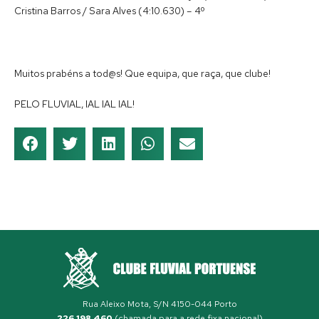
Cristina Barros / Sara Alves (4:10.630) – 4º
Muitos prabéns a tod@s! Que equipa, que raça, que clube!
PELO FLUVIAL, IAL IAL IAL!
Rua Aleixo Mota, S/N 4150-044 Porto
226 198 460
(chamada para a rede fixa nacional)