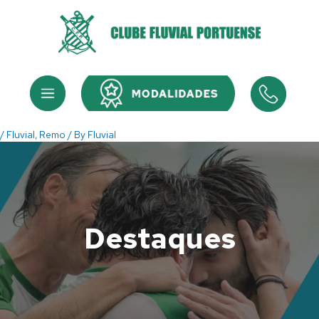
Skip
to
content
Menu
Menu
/
Fluvial
,
Remo
/ By
Fluvial
Destaques