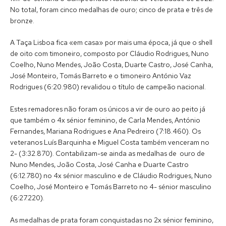
No total, foram cinco medalhas de ouro; cinco de prata e três de
bronze.
A Taça Lisboa fica «em casa» por mais uma época, já que o shell
de oito com timoneiro, composto por Cláudio Rodrigues, Nuno
Coelho, Nuno Mendes, João Costa, Duarte Castro, José Canha,
José Monteiro, Tomás Barreto e o timoneiro António Vaz
Rodrigues (6:20.980) revalidou o título de campeão nacional.
Estes remadores não foram os únicos a vir de ouro ao peito já
que também o 4x sénior feminino, de Carla Mendes, António
Fernandes, Mariana Rodrigues e Ana Pedreiro (7:18.460). Os
veteranos Luís Barquinha e Miguel Costa também venceram no
2- (3:32.870). Contabilizam-se ainda as medalhas de ouro de
Nuno Mendes, João Costa, José Canha e Duarte Castro
(6:12.780) no 4x sénior masculino e de Cláudio Rodrigues, Nuno
Coelho, José Monteiro e Tomás Barreto no 4- sénior masculino
(6:27.220).
As medalhas de prata foram conquistadas no 2x sénior feminino,