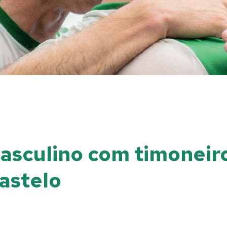
masculino com timonei
astelo