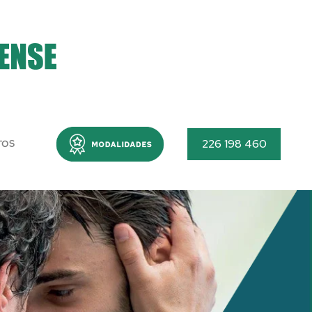
Menu
226 198 460
TOS