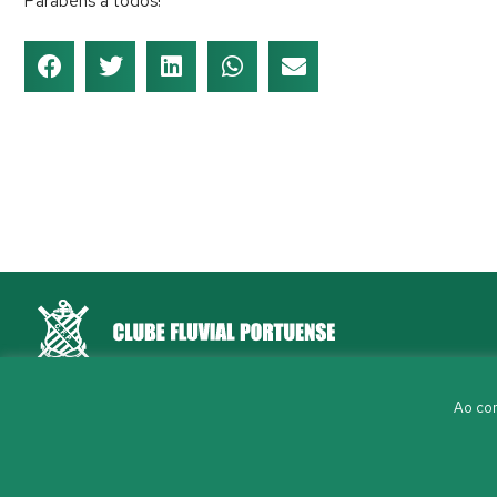
Parabéns a todos!
Rua Aleixo Mota, S/N 4150-044 Porto
Ao con
226 198 460
(chamada para a rede fixa nacional)