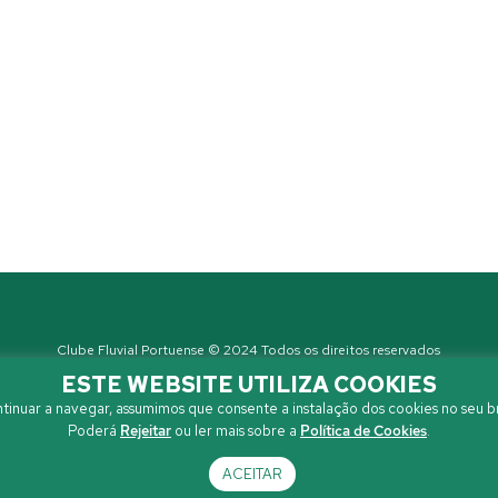
Clube Fluvial Portuense © 2024 Todos os direitos reservados
Política de Privacidade
| Developed by
Sanzza
ESTE WEBSITE UTILIZA COOKIES
tinuar a navegar, assumimos que consente a instalação dos cookies no seu b
Poderá
Rejeitar
ou ler mais sobre a
Política de Cookies
.
ACEITAR