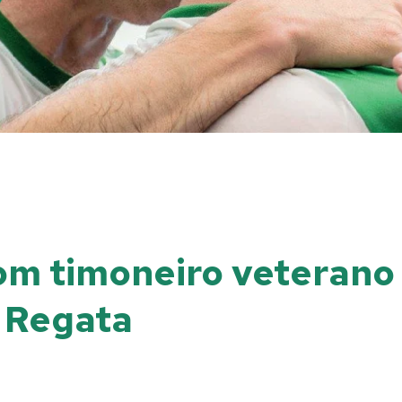
com timoneiro veteran
o Regata