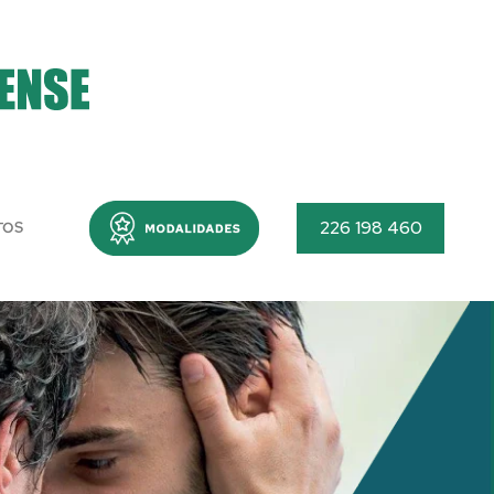
Menu
226 198 460
TOS