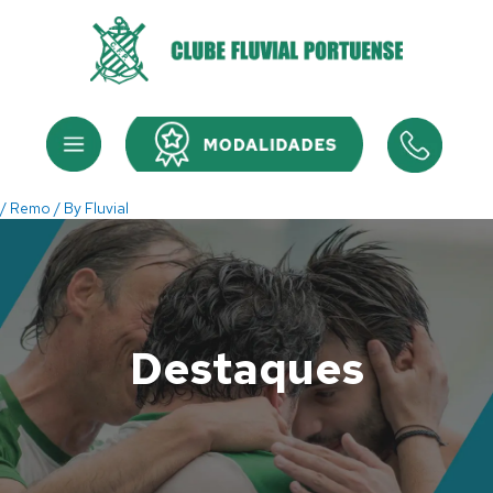
Skip
to
content
Menu
Menu
/
Remo
/ By
Fluvial
Destaques