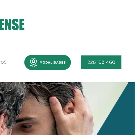
Menu
226 198 460
TOS