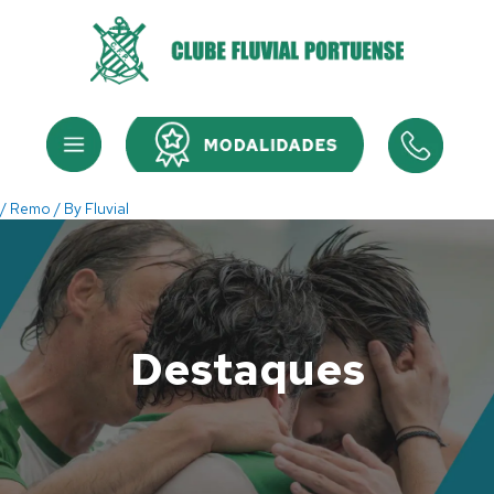
Skip
to
content
Menu
Menu
/
Remo
/ By
Fluvial
Destaques