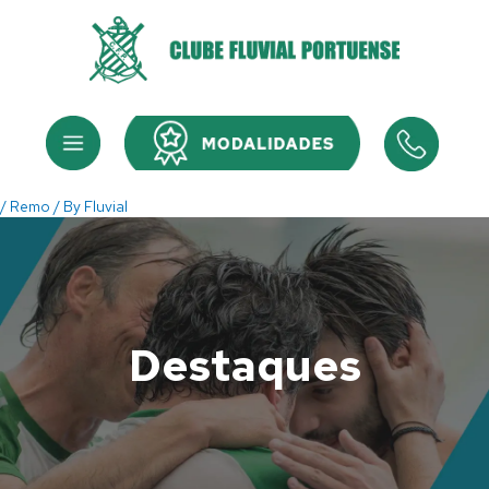
Skip
to
content
Menu
Menu
/
Remo
/ By
Fluvial
Destaques